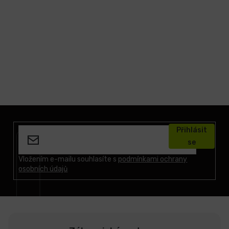
Z
á
Přihlásit
p
se
a
t
Vložením e-mailu souhlasíte s
podmínkami ochrany
osobních údajů
í