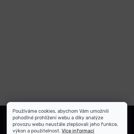
Z
Používáme cookies, abychom Vám umožnili
á
pohodlné prohlížení webu a díky analýze
Přihlásit
p
provozu webu neustále zlepšovali jeho funkce,
se
a
výkon a použitelnost.
Více informací