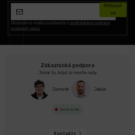
á
Přihlásit
p
se
a
t
Vložením e-mailu souhlasíte s
podmínkami ochrany
osobních údajů
í
Zákaznická podpora
Jsme tu, když si nevíte rady
Dominik
Jakub
Jsme tu do
Kontakty