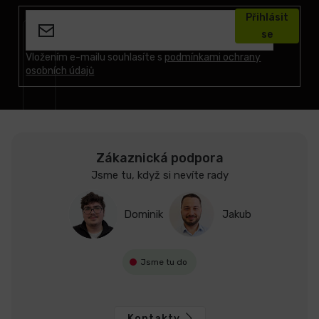
á
Přihlásit
p
se
a
t
Vložením e-mailu souhlasíte s
podmínkami ochrany
osobních údajů
í
Zákaznická podpora
Jsme tu, když si nevíte rady
Dominik
Jakub
Jsme tu do
Kontakty