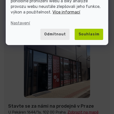
pohodlné prohlížení webu a díky analýze
provozu webu neustále zlepšovali jeho funkce,
Kontakty
výkon a použitelnost.
Více informací
Nastavení
Odmítnout
Souhlasím
Stavte se za námi na prodejně v Praze
U Pekáren 1644/1a, 102 00 Praha.
Zobrazit na mapě