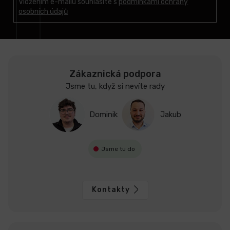
t
Vložením e-mailu souhlasíte s
podmínkami ochrany
osobních údajů
í
Zákaznická podpora
Jsme tu, když si nevíte rady
Dominik
Jakub
Jsme tu do
Kontakty