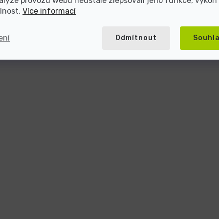
alýze provozu webu neustále zlepšovali jeho funkce, výkon
lnost.
Více informací
ení
Odmítnout
Souhl