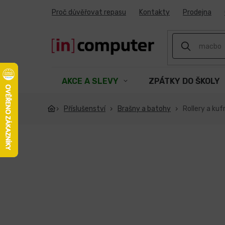
Přejít
Proč důvěřovat repasu
Kontakty
Prodejna
na
obsah
AKCE A SLEVY
ZPÁTKY DO ŠKOLY
Příslušenství
Brašny a batohy
Rollery a kuf