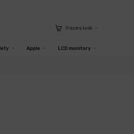
Prázdný košík
Nákupní
košík
lety
Apple
LCD monitory
Příslušens