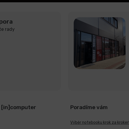
pora
te rady
 [in]computer
Poradíme vám
Výběr notebooku krok za kroke