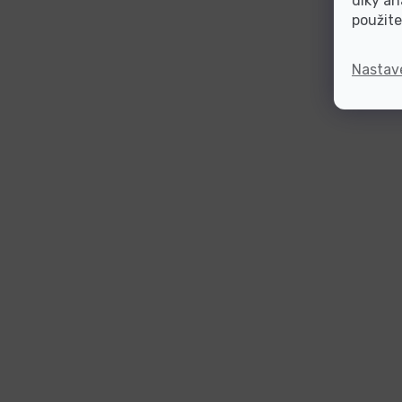
díky an
použite
Nastav