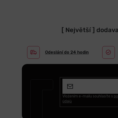
[ Největší ] dodav
Odeslání do 24 hodin
Z
á
p
a
t
Vložením e-mailu souhlasíte s
po
údajů
í