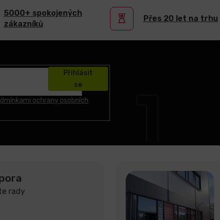
5000+ spokojených
Přes 20 let na trhu
zákazníků
Přihlásit
se
dmínkami ochrany osobních
pora
te rady