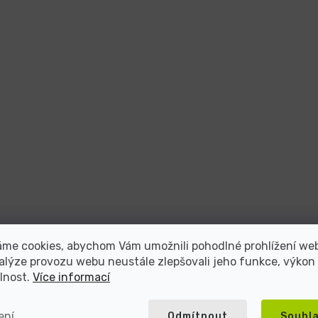
áme cookies, abychom Vám umožnili pohodlné prohlížení we
alýze provozu webu neustále zlepšovali jeho funkce, výkon
lnost.
Více informací
ení
Odmítnout
Souhl