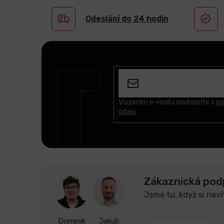
Odeslání do 24 hodin
Z
á
p
a
t
Vložením e-mailu souhlasíte s
po
údajů
í
Zákaznická pod
Jsme tu, když si neví
Dominik
Jakub