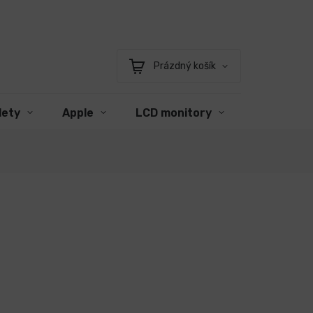
Prázdný košík
Nákupní
košík
lety
Apple
LCD monitory
Příslušens