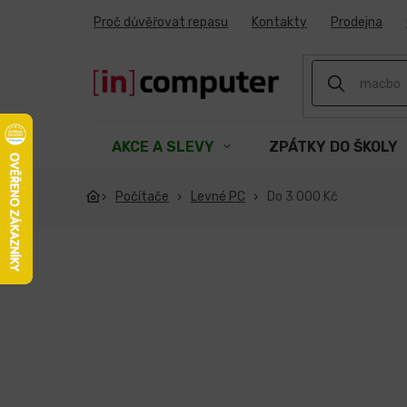
Přejít
Proč důvěřovat repasu
Kontakty
Prodejna
na
obsah
AKCE A SLEVY
ZPÁTKY DO ŠKOLY
Počítače
Levné PC
Do 3 000 Kč