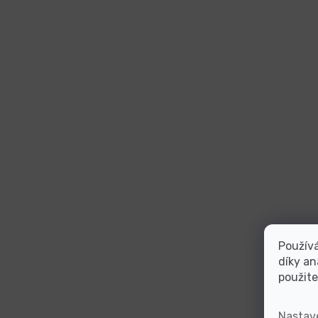
Použív
díky an
použite
Nastav