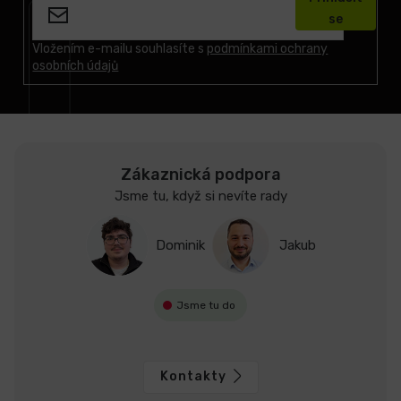
p
se
a
t
Vložením e-mailu souhlasíte s
podmínkami ochrany
osobních údajů
í
Zákaznická podpora
Jsme tu, když si nevíte rady
Dominik
Jakub
Jsme tu do
Kontakty