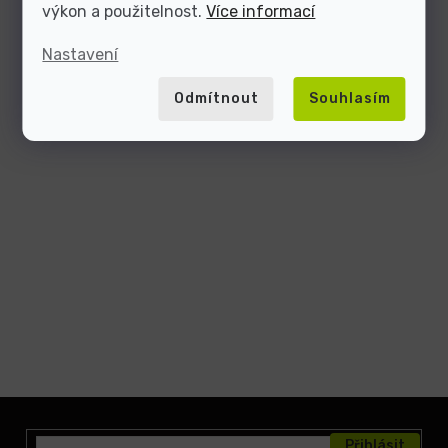
výkon a použitelnost.
Více informací
Nastavení
Odmítnout
Souhlasím
Z
á
Přihlásit