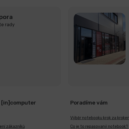
pora
te rady
 [in]computer
Poradíme vám
Výběr notebooku krok za kroke
ní zákazníků
Co je to repasovaný notebook?