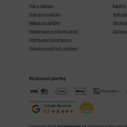
Vše o nákupu
Kariéra
Doprava a platba
Velkoo
Nákup na splátky
Obchod
Reklamace a vrácení zboží
Ochrana
Odstoupení od smlouvy
Výkupy použitých zařízení
Možnosti platby
Copyright 2026
inComputer.cz
. Všechna práva vyhra