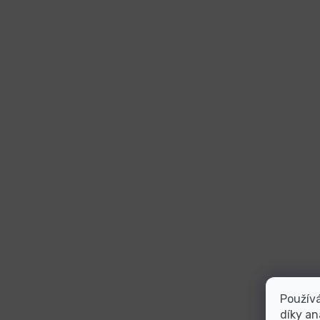
Použív
díky an