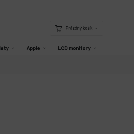
Prázdný košík
Nákupní
košík
lety
Apple
LCD monitory
Příslušens