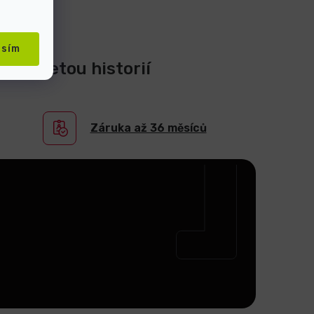
asím
0-ti letou historií
Záruka až 36 měsíců