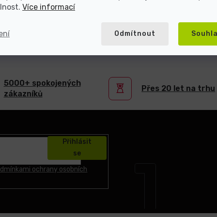
lnost.
Více informací
ení
Odmítnout
Souhl
atel repasované elektroniky s více než 2
5000+ spokojených
Přes 20 let na trhu
zákazníků
Přihlásit
se
dmínkami ochrany osobních