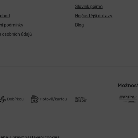
Slovník pojmů
bchod
Nejčastější dotazy
ní podmínky
Blog
 osobních údajů
Možnost
zena.
Upravit nastavení cookies