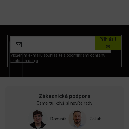
Z
á
Přihlásit
p
se
a
t
Vložením e-mailu souhlasíte s
podmínkami ochrany
osobních údajů
í
Zákaznická podpora
Jsme tu, když si nevíte rady
Dominik
Jakub