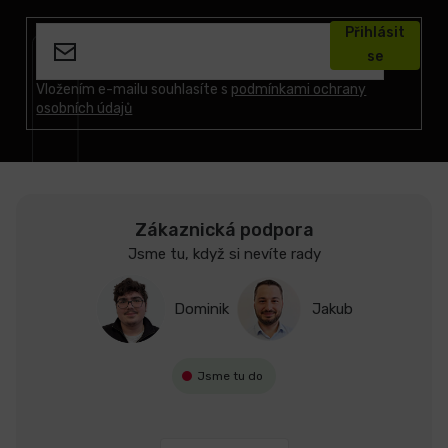
á
Přihlásit
p
se
a
t
Vložením e-mailu souhlasíte s
podmínkami ochrany
osobních údajů
í
Zákaznická podpora
Jsme tu, když si nevíte rady
Dominik
Jakub
Jsme tu do