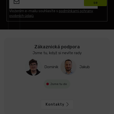
se
a
t
Vložením e-mailu souhlasíte s
podmínkami ochrany
osobních údajů
í
Zákaznická podpora
Jsme tu, když si nevíte rady
Dominik
Jakub
Jsme tu do
Kontakty