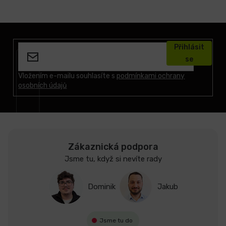
Z
á
Přihlásit
p
se
a
t
Vložením e-mailu souhlasíte s
podmínkami ochrany
osobních údajů
í
Zákaznická podpora
Jsme tu, když si nevíte rady
Dominik
Jakub
Jsme tu do