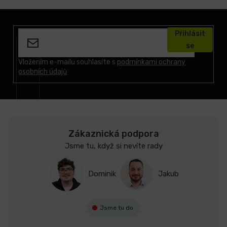
Z
á
Přihlásit
p
se
a
t
Vložením e-mailu souhlasíte s
podmínkami ochrany
osobních údajů
í
Zákaznická podpora
Jsme tu, když si nevíte rady
Dominik
Jakub
Jsme tu do