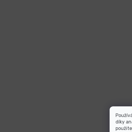
Použív
díky an
použite