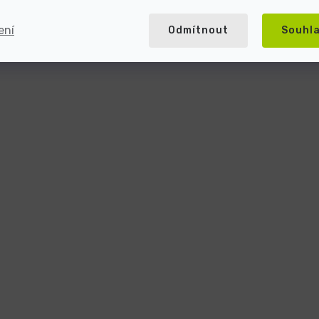
ení
Odmítnout
Souhl