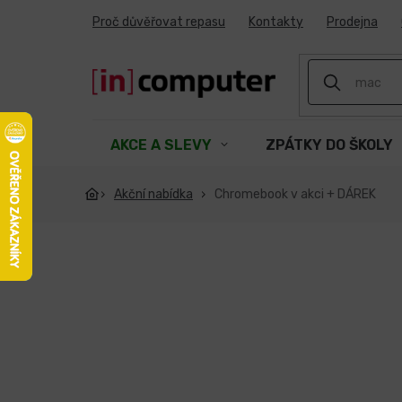
Přejít
Proč důvěřovat repasu
Kontakty
Prodejna
na
obsah
AKCE A SLEVY
ZPÁTKY DO ŠKOLY
Akční nabídka
Chromebook v akci + DÁREK