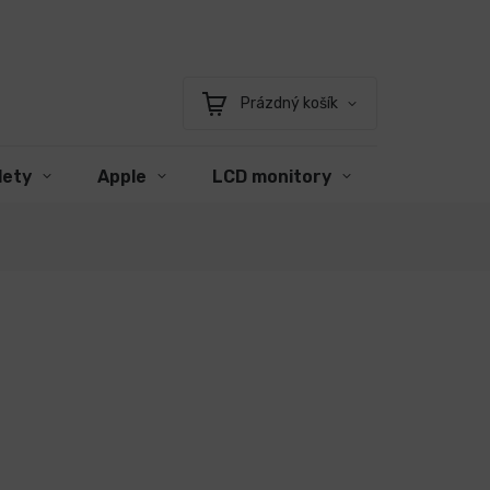
Prázdný košík
Nákupní
košík
lety
Apple
LCD monitory
Příslušens