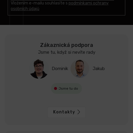
t
Vložením e-mailu souhlasíte s
podmínkami ochrany
osobních údajů
í
Zákaznická podpora
Jsme tu, když si nevíte rady
Dominik
Jakub
Jsme tu do
Kontakty