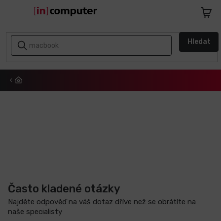
Přejít
na
Nákupn
obsah
košík
AKCE
Hledat
A
SLEVY
ZPÁTKY
DO
ŠKOLY
Notebooky
Počítače
Telefony
a
Často kladené otázky
tablety
Najděte odpověď na váš dotaz dříve než se obrátíte na
naše specialisty
Apple