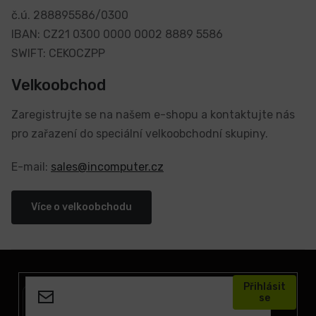
č.ú. 288895586/0300
IBAN: CZ21 0300 0000 0002 8889 5586
SWIFT: CEKOCZPP
Velkoobchod
Zaregistrujte se na našem e-shopu a kontaktujte nás
pro zařazení do speciální velkoobchodní skupiny.
E-mail:
sales@incomputer.cz
Více o velkoobchodu
Z
á
Přihlásit
p
se
a