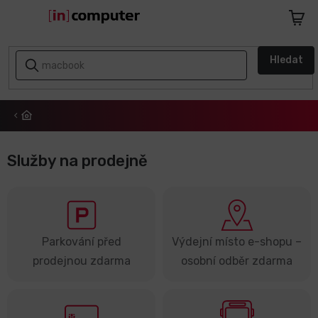
Přejít
na
Nákupn
obsah
košík
AKCE
Hledat
A
SLEVY
ZPÁTKY
DO
ŠKOLY
Služby na prodejně
Notebooky
Počítače
Parkování před
Výdejní místo e-shopu –
Telefony
prodejnou zdarma
osobní odběr zdarma
a
tablety
Apple