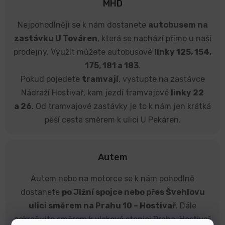
MHD
Nejpohodlněji se k nám dostanete
autobusem na
zastávku U Továren
, která se nachází přímo u naší
prodejny. Využít můžete autobusové
linky 125, 154,
175, 181 a 183
.
Pokud pojedete
tramvají
, vystupte na zastávce
Nádraží Hostivař, kam jezdí tramvajové
linky 22
a 26
. Od tramvajové zastávky je to k nám jen krátká
pěší cesta směrem k ulici U Pekáren.
Autem
Autem nebo na motorce se k nám pohodlně
dostanete
po Jižní spojce nebo přes Švehlovu
ulici směrem na Prahu 10 – Hostivař
. Dále
pokračujte směrem k vlakové stanici Praha-Hostivař