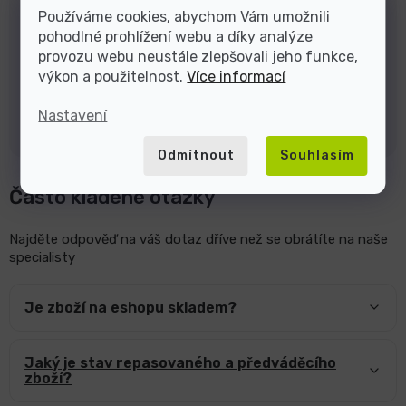
a do ulice U Pekáren.
Používáme cookies, abychom Vám umožnili
pohodlné prohlížení webu a díky analýze
Do navigace zadejte adresu U Pekáren 1644/1a,
provozu webu neustále zlepšovali jeho funkce,
Praha 10 – Hostivař. Zaparkovat můžete přímo u
výkon a použitelnost.
Více informací
prodejny.
Nastavení
Navigovat k prodejně
Odmítnout
Souhlasím
Často kladené otázky
Najděte odpověď na váš dotaz dříve než se obrátíte na naše
specialisty
Je zboží na eshopu skladem?
Jaký je stav repasovaného a předváděcího
zboží?