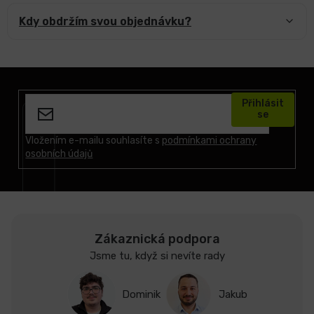
Kdy obdržím svou objednávku?
Z
á
Přihlásit
p
se
a
t
Vložením e-mailu souhlasíte s
podmínkami ochrany
osobních údajů
í
Zákaznická podpora
Jsme tu, když si nevíte rady
Dominik
Jakub