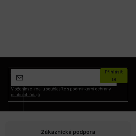
Z
á
Přihlásit
p
se
a
t
Vložením e-mailu souhlasíte s
podmínkami ochrany
osobních údajů
í
Zákaznická podpora