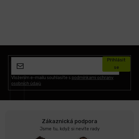
Z
á
Přihlásit
p
se
a
t
Vložením e-mailu souhlasíte s
podmínkami ochrany
osobních údajů
í
Zákaznická podpora
Jsme tu, když si nevíte rady