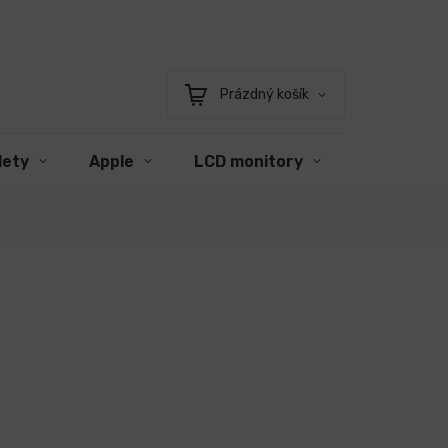
Prázdný košík
Nákupní
košík
lety
Apple
LCD monitory
Příslušens