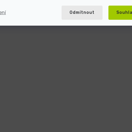
ení
Odmítnout
Souhl