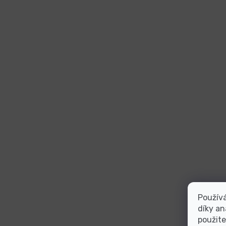
Použív
díky an
použite