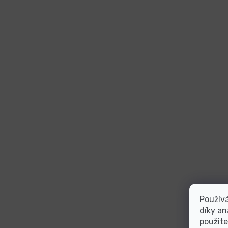
Použív
díky an
použite