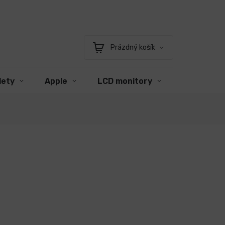
Prázdný košík
Nákupní
košík
lety
Apple
LCD monitory
Příslušens