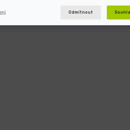
ení
Odmítnout
Souhl