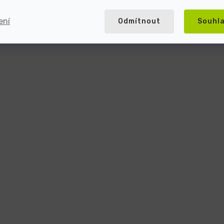
ení
Odmítnout
Souhl