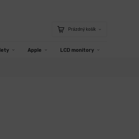
Prázdný košík
Nákupní
košík
lety
Apple
LCD monitory
Příslušens