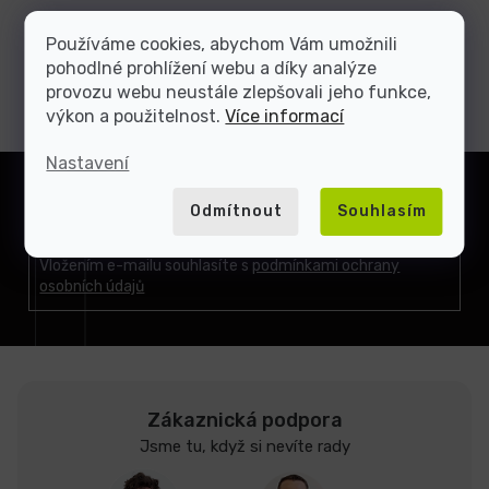
Používáme cookies, abychom Vám umožnili
pohodlné prohlížení webu a díky analýze
provozu webu neustále zlepšovali jeho funkce,
výkon a použitelnost.
Více informací
Z
Nastavení
á
Přihlásit
p
Odmítnout
Souhlasím
se
a
t
Vložením e-mailu souhlasíte s
podmínkami ochrany
osobních údajů
í
Zákaznická podpora
Jsme tu, když si nevíte rady