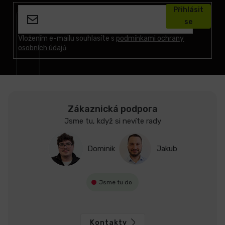
á
Přihlásit
p
se
a
t
Vložením e-mailu souhlasíte s
podmínkami ochrany
osobních údajů
í
Zákaznická podpora
Jsme tu, když si nevíte rady
Dominik
Jakub
Jsme tu do
Kontakty