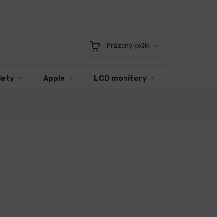
Prázdný košík
Nákupní
košík
lety
Apple
LCD monitory
Příslušens