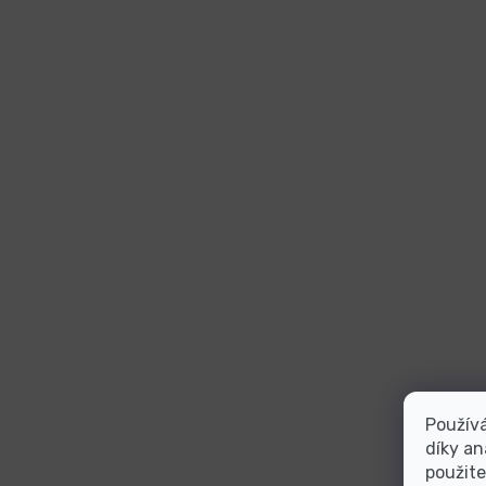
Použív
díky an
použite