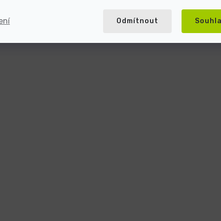
ení
Odmítnout
Souhl