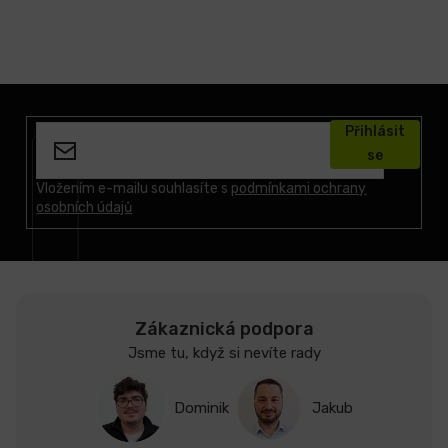
Z
á
Přihlásit
p
se
a
t
Vložením e-mailu souhlasíte s
podmínkami ochrany
osobních údajů
í
Zákaznická podpora
Jsme tu, když si nevíte rady
Dominik
Jakub