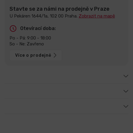
Stavte se za námi na prodejně v Praze
U Pekáren 1644/1a, 102 00 Praha.
Zobrazit na mapě
Otevírací doba:
Po - Pá: 9:00 - 18:00
So - Ne: Zavřeno
Více o prodejně
Zákaznický servis
Jsme [in]computer
Poradíme vám
Staňte se našimi fanoušky