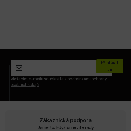
Z
á
Přihlásit
p
se
a
t
Vložením e-mailu souhlasíte s
podmínkami ochrany
osobních údajů
í
Zákaznická podpora
Jsme tu, když si nevíte rady