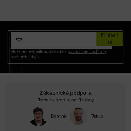
Z
á
Přihlásit
p
se
a
t
Vložením e-mailu souhlasíte s
podmínkami ochrany
osobních údajů
í
Zákaznická podpora
Jsme tu, když si nevíte rady
Dominik
Jakub