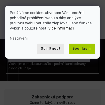
Používáme cookies, abychom Vám umožnili
pohodlné prohlížení webu a díky analýze
provozu webu neustále zlepšovali jeho funkce,
výkon a použitelnost.
Více informací
Nastavení
Z
á
Odmítnout
Souhlasím
Přihlásit
p
se
a
t
Vložením e-mailu souhlasíte s
podmínkami ochrany
osobních údajů
í
Zákaznická podpora
Jsme tu, když si nevíte rady