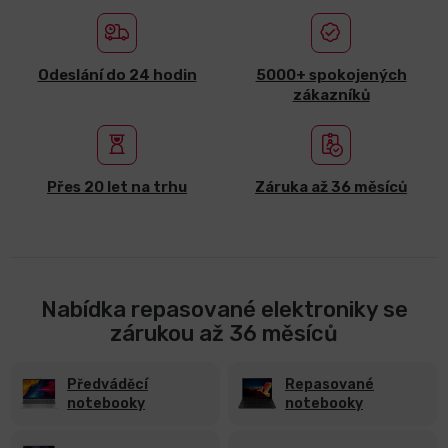
LCD
monitory
Odeslání do 24 hodin
5000+ spokojených
zákazníků
Příslušenství
Značky
Přes 20 let na trhu
Záruka až 36 měsíců
Nabídka repasované elektroniky se
zárukou až 36 měsíců
Předváděcí
Repasované
notebooky
notebooky