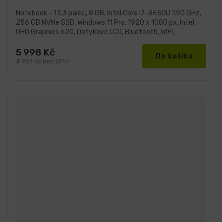
5
hvězdiček.
Notebook - 13,3 palců, 8 GB, Intel Core i7-8650U 1.90 GHz,
256 GB NVMe SSD, Windows 11 Pro, 1920 x 1080 px, Intel
UHD Graphics 620, Dotykové LCD, Bluetooth, WIFI,
Webkamera,...
5 998 Kč
Do košíku
4 957 Kč bez DPH