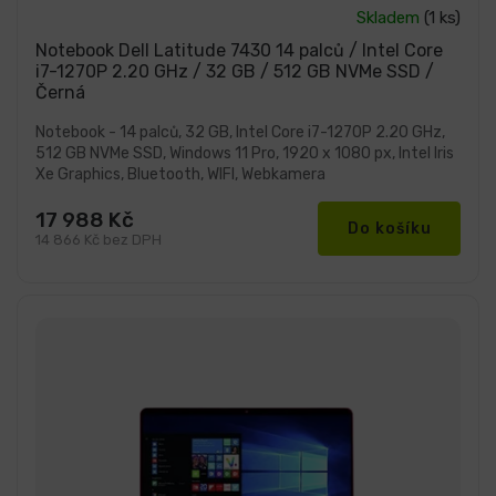
Průměrné
Skladem
(1 ks)
hodnocení
produktu
Notebook Dell Latitude 7430 14 palců / Intel Core
je
i7-1270P 2.20 GHz / 32 GB / 512 GB NVMe SSD /
5,0
Černá
z
5
hvězdiček.
Notebook - 14 palců, 32 GB, Intel Core i7-1270P 2.20 GHz,
512 GB NVMe SSD, Windows 11 Pro, 1920 x 1080 px, Intel Iris
Xe Graphics, Bluetooth, WIFI, Webkamera
17 988 Kč
Do košíku
14 866 Kč bez DPH