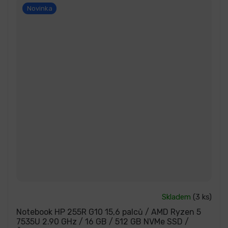
Novinka
Průměrné
Skladem
(3 ks)
hodnocení
produktu
Notebook HP 255R G10 15,6 palců / AMD Ryzen 5
je
7535U 2.90 GHz / 16 GB / 512 GB NVMe SSD /
5,0