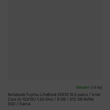
Průměrné
Skladem
(>5 ks)
hodnocení
produktu
Notebook Fujitsu LifeBook E5510 15,6 palců / Intel
je
Core i5-10210U 1.60 GHz / 8 GB / 512 GB NVMe
5,0
SSD / Černá
z
5