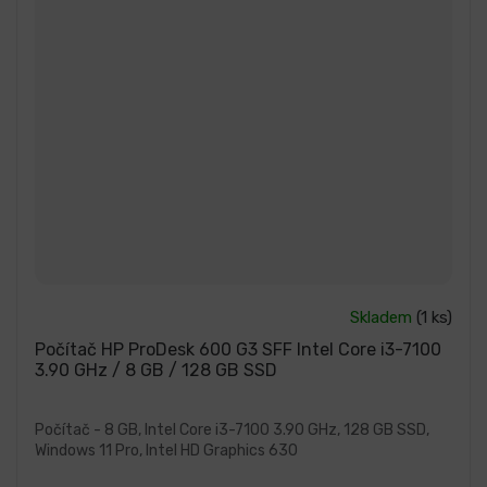
Průměrné
Skladem
(1 ks)
hodnocení
produktu
Počítač HP ProDesk 600 G3 SFF Intel Core i3-7100
je
3.90 GHz / 8 GB / 128 GB SSD
5,0
z
5
hvězdiček.
Počítač - 8 GB, Intel Core i3-7100 3.90 GHz, 128 GB SSD,
Windows 11 Pro, Intel HD Graphics 630