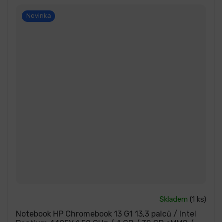
Novinka
Průměrné
Skladem
(1 ks)
hodnocení
produktu
Notebook HP Chromebook 13 G1 13,3 palců / Intel
je