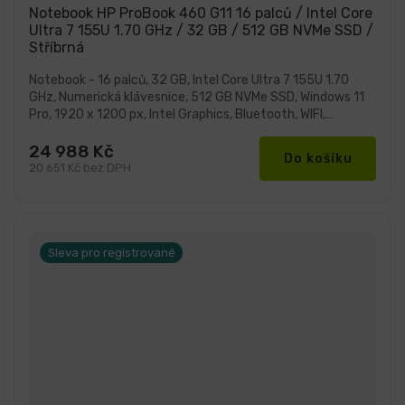
produktu
Notebook HP ProBook 460 G11 16 palců / Intel Core
je
Ultra 7 155U 1.70 GHz / 32 GB / 512 GB NVMe SSD /
5,0
Stříbrná
z
5
hvězdiček.
Notebook - 16 palců, 32 GB, Intel Core Ultra 7 155U 1.70
GHz, Numerická klávesnice, 512 GB NVMe SSD, Windows 11
Pro, 1920 x 1200 px, Intel Graphics, Bluetooth, WIFI,
Webkamera
24 988 Kč
Do košíku
20 651 Kč bez DPH
Sleva pro registrované