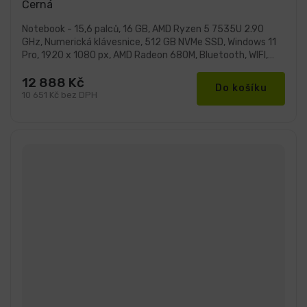
Černá
z
5
hvězdiček.
Notebook - 15,6 palců, 16 GB, AMD Ryzen 5 7535U 2.90
GHz, Numerická klávesnice, 512 GB NVMe SSD, Windows 11
Pro, 1920 x 1080 px, AMD Radeon 680M, Bluetooth, WIFI,
Webkamera
12 888 Kč
Do košíku
10 651 Kč bez DPH