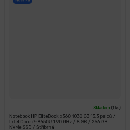
Novinka
Průměrné
Skladem
(1 ks)
hodnocení
produktu
Notebook HP EliteBook x360 1030 G3 13,3 palců /
je
Intel Core i7-8650U 1.90 GHz / 8 GB / 256 GB
5,0
NVMe SSD / Stříbrná
z