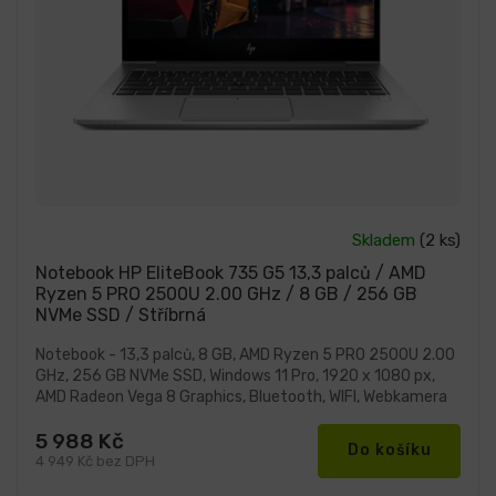
Průměrné
Skladem
(2 ks)
hodnocení
produktu
Notebook HP EliteBook 735 G5 13,3 palců / AMD
je
Ryzen 5 PRO 2500U 2.00 GHz / 8 GB / 256 GB
5,0
NVMe SSD / Stříbrná
z
5
hvězdiček.
Notebook - 13,3 palců, 8 GB, AMD Ryzen 5 PRO 2500U 2.00
GHz, 256 GB NVMe SSD, Windows 11 Pro, 1920 x 1080 px,
AMD Radeon Vega 8 Graphics, Bluetooth, WIFI, Webkamera
5 988 Kč
Do košíku
4 949 Kč bez DPH