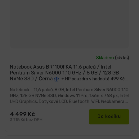
Průměrné
Skladem
(>5 ks)
hodnocení
produktu
Notebook Asus BR1100FKA 11,6 palců / Intel
je
Pentium Silver N6000 1.10 GHz / 8 GB / 128 GB
5,0
NVMe SSD / Černá
+ HP pouzdro v hodnotě 499 Kč
z
5
ZDARMA
hvězdiček.
Notebook - 11,6 palců, 8 GB, Intel Pentium Silver N6000 1.10
GHz, 128 GB NVMe SSD, Windows 11 Pro, 1366 x 768 px, Intel
UHD Graphics, Dotykové LCD, Bluetooth, WIFI, Webkamera,...
4 499 Kč
Do košíku
3 718 Kč bez DPH