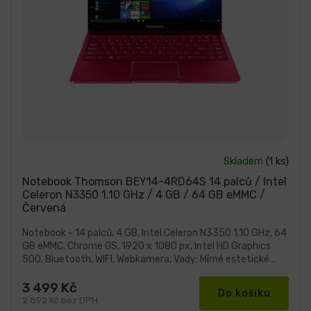
Průměrné
Skladem
(1 ks)
hodnocení
produktu
Notebook Thomson BEY14-4RD64S 14 palců / Intel
je
Celeron N3350 1.10 GHz / 4 GB / 64 GB eMMC /
5,0
Červená
z
5
hvězdiček.
Notebook - 14 palců, 4 GB, Intel Celeron N3350 1.10 GHz, 64
GB eMMC, Chrome OS, 1920 x 1080 px, Intel HD Graphics
500, Bluetooth, WIFI, Webkamera, Vady: Mírné estetické
vady
3 499 Kč
Do košíku
2 892 Kč bez DPH