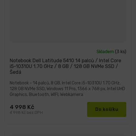
Průměrné
Skladem
(3 ks)
hodnocení
produktu
Notebook Dell Latitude 5410 14 palců / Intel Core
je
i5-10310U 1.70 GHz / 8 GB / 128 GB NVMe SSD /
5,0
Šedá
z
5
hvězdiček.
Notebook - 14 palců, 8 GB, Intel Core i5-10310U 1.70 GHz,
128 GB NVMe SSD, Windows 11 Pro, 1366 x 768 px, Intel UHD
Graphics, Bluetooth, WIFI, Webkamera
4 998 Kč
Do košíku
4 998 Kč bez DPH