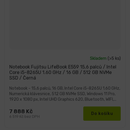
Průměrné
Skladem
(>5 ks)
hodnocení
produktu
Notebook Fujitsu LifeBook E559 15,6 palců / Intel
je
Core i5-8265U 1.60 GHz / 16 GB / 512 GB NVMe
5,0
SSD / Černá
z
5
hvězdiček.
Notebook - 15,6 palců, 16 GB, Intel Core i5-8265U 1.60 GHz,
Numerická klávesnice, 512 GB NVMe SSD, Windows 11 Pro,
1920 x 1080 px, Intel UHD Graphics 620, Bluetooth, WIFI,...
7 888 Kč
Do košíku
6 519 Kč bez DPH