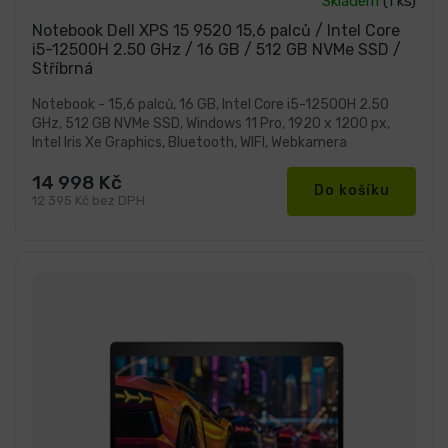
Průměrné
Skladem
(1 ks)
hodnocení
produktu
Notebook Dell XPS 15 9520 15,6 palců / Intel Core
je
i5-12500H 2.50 GHz / 16 GB / 512 GB NVMe SSD /
5,0
Stříbrná
z
5
hvězdiček.
Notebook - 15,6 palců, 16 GB, Intel Core i5-12500H 2.50
GHz, 512 GB NVMe SSD, Windows 11 Pro, 1920 x 1200 px,
Intel Iris Xe Graphics, Bluetooth, WIFI, Webkamera
14 998 Kč
Do košíku
12 395 Kč bez DPH