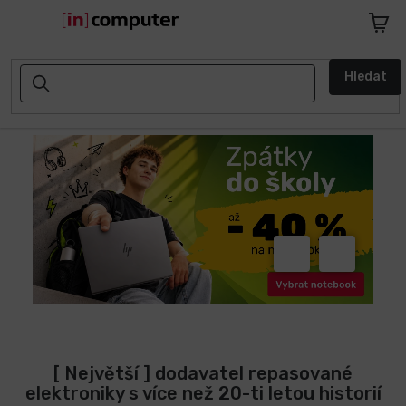
Přejít
na
Nákupn
obsah
košík
AKCE
Hledat
A
SLEVY
ZPÁTKY
DO
ŠKOLY
Notebooky
Předchozí
Následuj
Počítače
Telefony
a
tablety
[ Největší ] dodavatel repasované
elektroniky s více než 20-ti letou historií
Apple