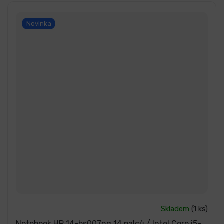
Novinka
Skladem
(1 ks)
Notebook HP 14-bs007ng 14 palců / Intel Core i5-