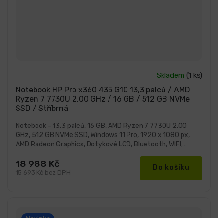
Průměrné
Skladem
(1 ks)
hodnocení
produktu
Notebook HP Pro x360 435 G10 13,3 palců / AMD
je
Ryzen 7 7730U 2.00 GHz / 16 GB / 512 GB NVMe
5,0
SSD / Stříbrná
z
5
hvězdiček.
Notebook - 13,3 palců, 16 GB, AMD Ryzen 7 7730U 2.00
GHz, 512 GB NVMe SSD, Windows 11 Pro, 1920 x 1080 px,
AMD Radeon Graphics, Dotykové LCD, Bluetooth, WIFI,
Webkamera
18 988 Kč
Do košíku
15 693 Kč bez DPH