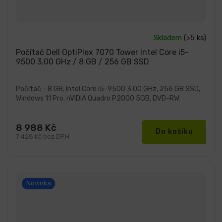
Průměrné
Skladem
(>5 ks)
hodnocení
produktu
Počítač Dell OptiPlex 7070 Tower Intel Core i5-
je
9500 3.00 GHz / 8 GB / 256 GB SSD
5,0
z
5
hvězdiček.
Počítač - 8 GB, Intel Core i5-9500 3.00 GHz, 256 GB SSD,
Windows 11 Pro, nVIDIA Quadro P2000 5GB, DVD-RW
8 988 Kč
Do košíku
7 428 Kč bez DPH
Novinka