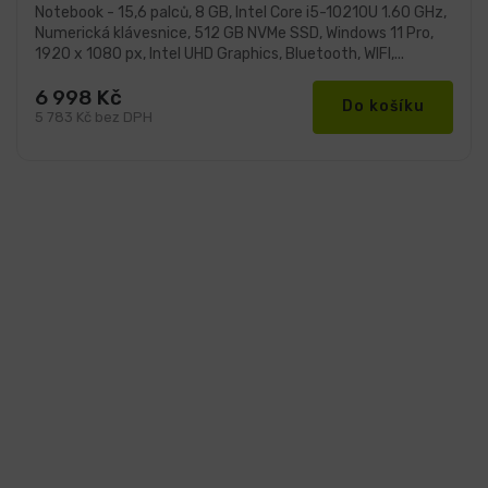
hvězdiček.
Notebook - 15,6 palců, 8 GB, Intel Core i5-10210U 1.60 GHz,
Numerická klávesnice, 512 GB NVMe SSD, Windows 11 Pro,
1920 x 1080 px, Intel UHD Graphics, Bluetooth, WIFI,...
6 998 Kč
Do košíku
5 783 Kč bez DPH