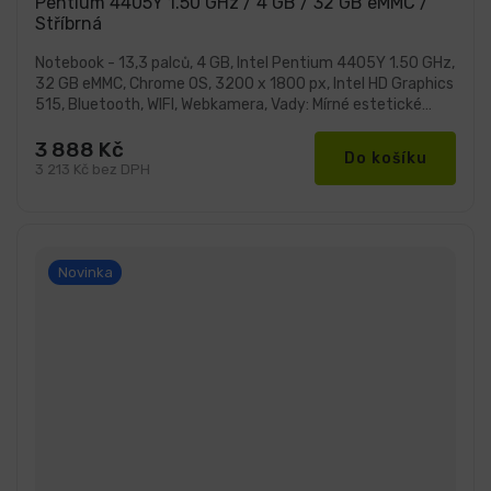
Pentium 4405Y 1.50 GHz / 4 GB / 32 GB eMMC /
5,0
Stříbrná
z
5
hvězdiček.
Notebook - 13,3 palců, 4 GB, Intel Pentium 4405Y 1.50 GHz,
32 GB eMMC, Chrome OS, 3200 x 1800 px, Intel HD Graphics
515, Bluetooth, WIFI, Webkamera, Vady: Mírné estetické
vady
3 888 Kč
Do košíku
3 213 Kč bez DPH
Novinka