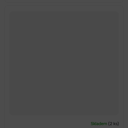
Průměrné
Skladem
(2 ks)
hodnocení