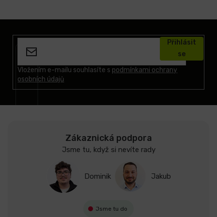
Z
á
Přihlásit
p
se
a
t
Vložením e-mailu souhlasíte s
podmínkami ochrany
osobních údajů
í
Zákaznická podpora
Jsme tu, když si nevíte rady
Dominik
Jakub
Jsme tu do