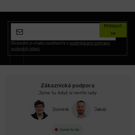
Z
á
Přihlásit
p
se
a
t
Vložením e-mailu souhlasíte s
podmínkami ochrany
osobních údajů
í
Zákaznická podpora
Jsme tu, když si nevíte rady
Dominik
Jakub
Jsme tu do