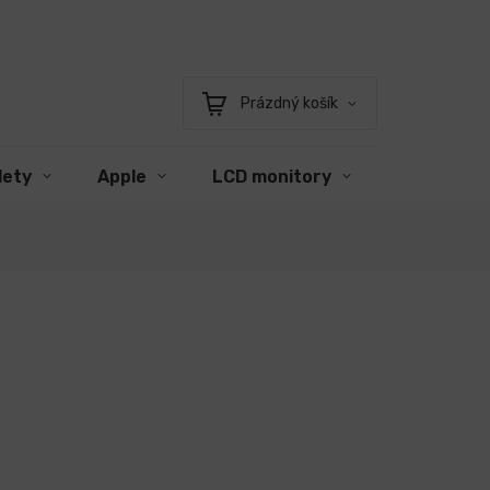
Prázdný košík
Nákupní
košík
lety
Apple
LCD monitory
Příslušens