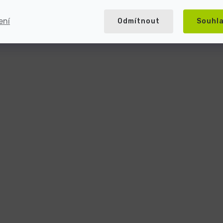
ení
Odmítnout
Souhl