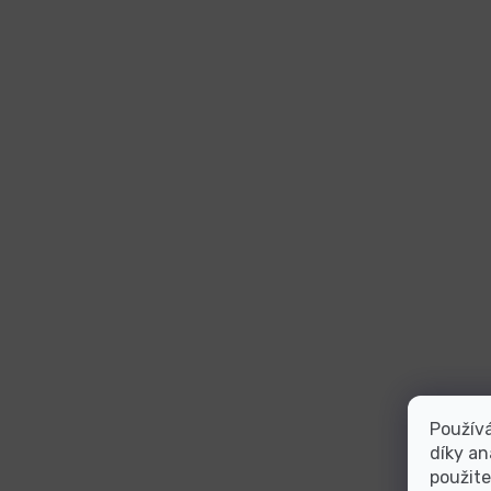
Použív
díky an
použite