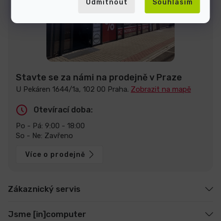
Odmítnout
Souhlasím
Stavte se za námi na prodejně v Praze
U Pekáren 1644/1a, 102 00 Praha.
Zobrazit na mapě
Otevírací doba:
Po - Pá: 9:00 - 18:00
So - Ne: Zavřeno
Více o prodejně
Zákaznický servis
Jsme [in]computer