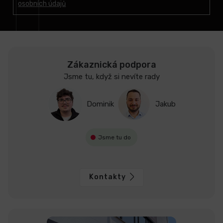
osobních údajů
í
Zákaznická podpora
Jsme tu, když si nevíte rady
Dominik
Jakub
Jsme tu do
Kontakty