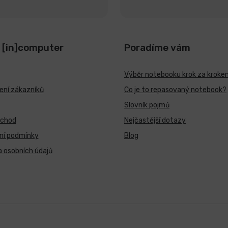
 [in]computer
Poradíme vám
Výběr notebooku krok za kroke
ní zákazníků
Co je to repasovaný notebook?
Slovník pojmů
bchod
Nejčastější dotazy
ní podmínky
Blog
 osobních údajů