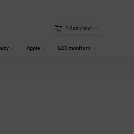
Prázdný košík
Nákupní
košík
lety
Apple
LCD monitory
Příslušens