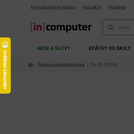
Přejít
Proč důvěřovat repasu
Kontakty
Prodejna
na
obsah
AKCE A SLEVY
ZPÁTKY DO ŠKOLY
Repasovaná elektronika
Do 25 000 Kč