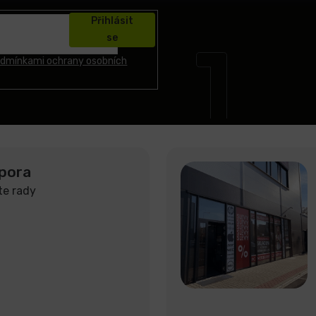
Přihlásit
se
dmínkami ochrany osobních
pora
te rady