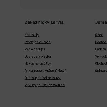
Zákaznický servis
Jsme
Kontakty
O nás
Prodejna v Praze
Hodnoce
Vše o nákupu
Kariéra
Doprava a platba
Velkoo
Nákup na splátky
Obchod
Reklamace a vrácení zboží
Ochrana
Odstoupení od smlouvy
Výkupy použitých zařízení