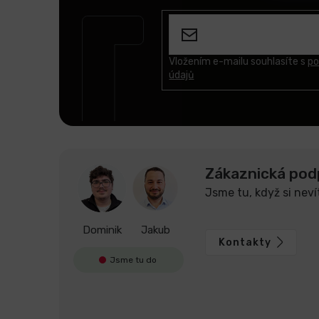
á
p
a
t
Vložením e-mailu souhlasíte s
po
údajů
í
Zákaznická pod
Jsme tu, když si neví
Dominik
Jakub
Kontakty
Jsme tu do