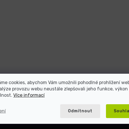
atel repasované elektroniky s více než 2
áme cookies, abychom Vám umožnili pohodlné prohlížení we
alýze provozu webu neustále zlepšovali jeho funkce, výkon
lnost.
Více informací
5000+ spokojených
Přes 20 let na trhu
zákazníků
ení
Odmítnout
Souhl