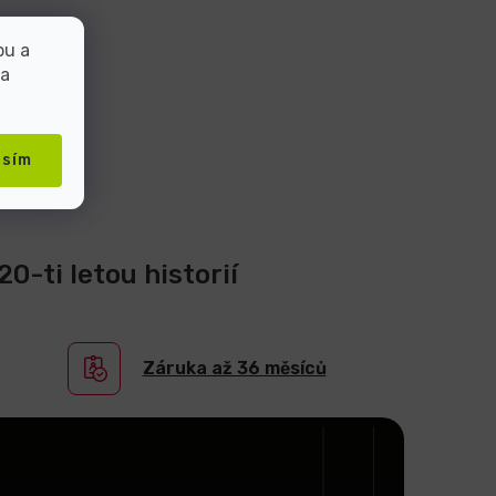
bu a
 a
asím
0-ti letou historií
Záruka až 36 měsíců