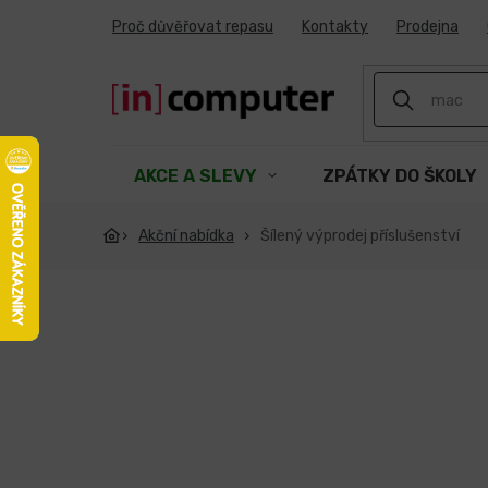
Přejít
Proč důvěřovat repasu
Kontakty
Prodejna
na
obsah
AKCE A SLEVY
ZPÁTKY DO ŠKOLY
Akční nabídka
Šílený výprodej příslušenství