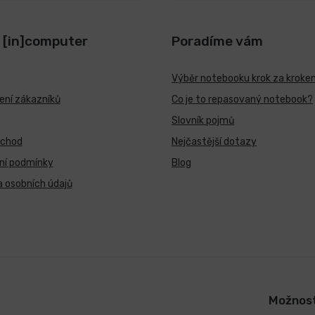
 [in]computer
Poradíme vám
Výběr notebooku krok za kroke
ní zákazníků
Co je to repasovaný notebook?
Slovník pojmů
bchod
Nejčastější dotazy
ní podmínky
Blog
 osobních údajů
Možnost