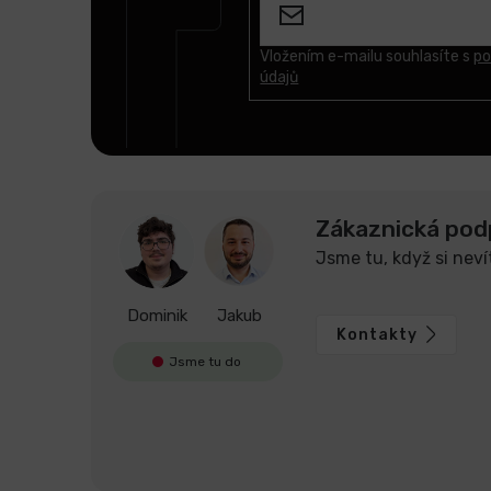
a
t
Vložením e-mailu souhlasíte s
po
údajů
í
Zákaznická pod
Jsme tu, když si neví
Dominik
Jakub
Kontakty
Jsme tu do