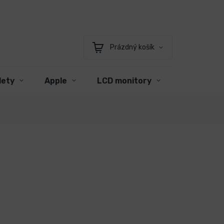
Prázdný košík
Nákupní
košík
lety
Apple
LCD monitory
Příslušens