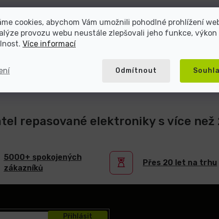
áme cookies, abychom Vám umožnili pohodlné prohlížení we
alýze provozu webu neustále zlepšovali jeho funkce, výkon
lnost.
Více informací
ení
Odmítnout
Souhl
atel repasované elektroniky s více než 2
5000+ spokojených
Přes 20 let na trhu
zákazníků
Přihlásit