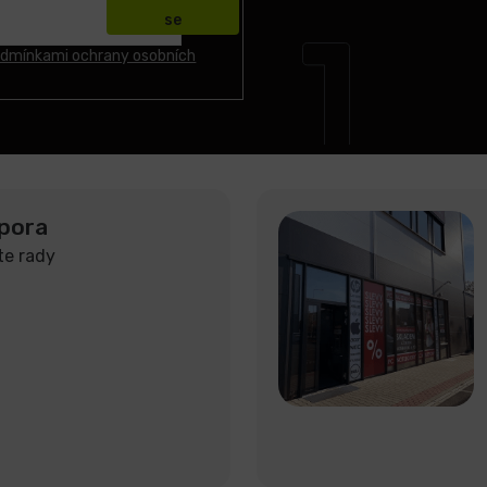
se
dmínkami ochrany osobních
pora
te rady