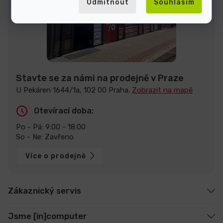
Odmítnout
Souhlasím
Stavte se za námi na prodejně v Praze
U Pekáren 1644/1a, 102 00 Praha.
Zobrazit na mapě
Otevírací doba:
Po - Pá: 9:00 - 18:00
So - Ne: Zavřeno
Více o prodejně
Zákaznický servis
Jsme [in]computer