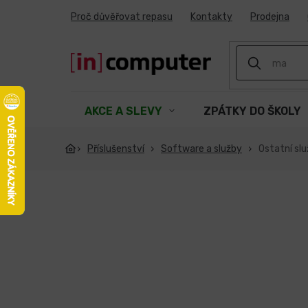
Přejít
Proč důvěřovat repasu
Kontakty
Prodejna
na
obsah
AKCE A SLEVY
ZPÁTKY DO ŠKOLY
Příslušenství
Software a služby
Ostatní sl