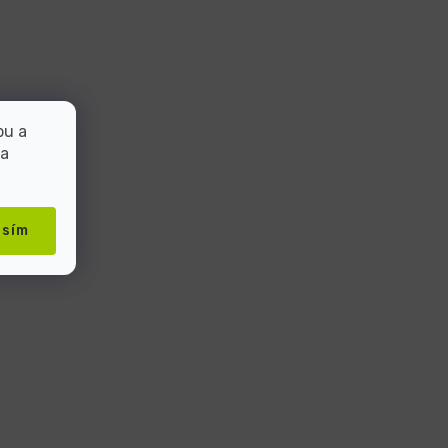
bu a
 a
asím