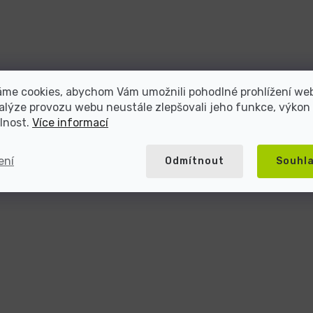
áme cookies, abychom Vám umožnili pohodlné prohlížení we
alýze provozu webu neustále zlepšovali jeho funkce, výkon
lnost.
Více informací
ení
Odmítnout
Souhl