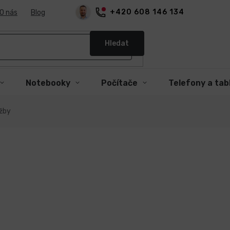
+420 608 146 134
O nás
Blog
Hledat
Notebooky
Počítače
Telefony a tab
užby