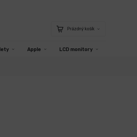
Prázdný košík
Nákupní
košík
lety
Apple
LCD monitory
Příslušens