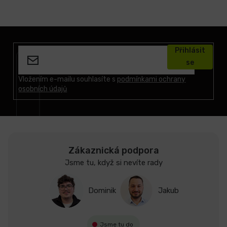
Z
á
Přihlásit
p
se
a
t
Vložením e-mailu souhlasíte s
podmínkami ochrany
osobních údajů
í
Zákaznická podpora
Jsme tu, když si nevíte rady
Dominik
Jakub
Jsme tu do