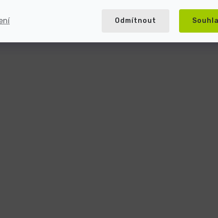
ení
Odmítnout
Souhl