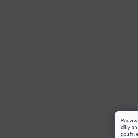
Použív
díky an
použite