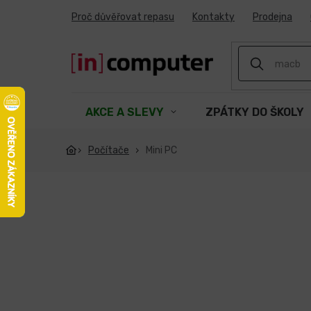
Přejít
Proč důvěřovat repasu
Kontakty
Prodejna
na
obsah
AKCE A SLEVY
ZPÁTKY DO ŠKOLY
Počítače
Mini PC