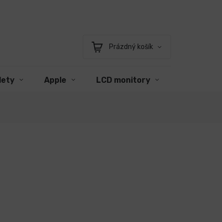
Prázdný košík
Nákupní
košík
lety
Apple
LCD monitory
Příslušens