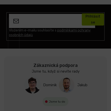
Z
á
Přihlásit
p
se
a
t
Vložením e-mailu souhlasíte s
podmínkami ochrany
osobních údajů
í
Zákaznická podpora
Jsme tu, když si nevíte rady
Dominik
Jakub
Jsme tu do