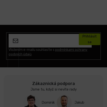
Z
á
Přihlásit
p
se
a
t
Vložením e-mailu souhlasíte s
podmínkami ochrany
osobních údajů
í
Zákaznická podpora
Jsme tu, když si nevíte rady
Dominik
Jakub