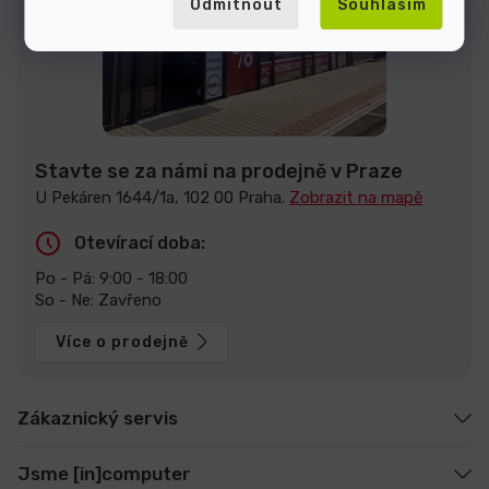
Odmítnout
Souhlasím
Stavte se za námi na prodejně v Praze
U Pekáren 1644/1a, 102 00 Praha.
Zobrazit na mapě
Otevírací doba:
Po - Pá: 9:00 - 18:00
So - Ne: Zavřeno
Více o prodejně
Zákaznický servis
Jsme [in]computer