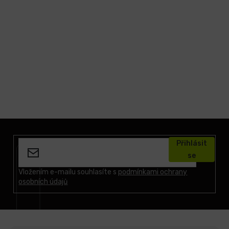
Z
á
Přihlásit
p
se
a
t
Vložením e-mailu souhlasíte s
podmínkami ochrany
osobních údajů
í