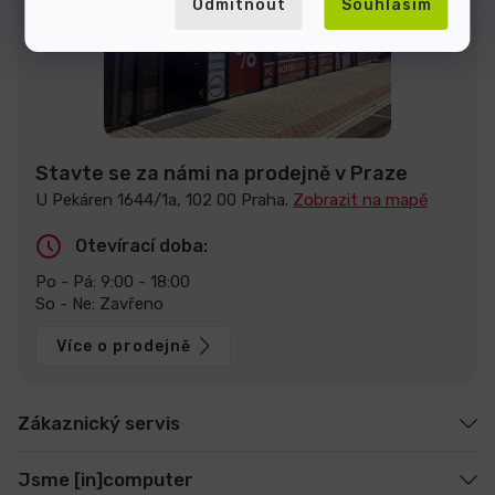
Odmítnout
Souhlasím
Stavte se za námi na prodejně v Praze
U Pekáren 1644/1a, 102 00 Praha.
Zobrazit na mapě
Otevírací doba:
Po - Pá: 9:00 - 18:00
So - Ne: Zavřeno
Více o prodejně
Zákaznický servis
Jsme [in]computer