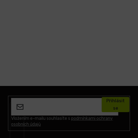
Z
á
Přihlásit
p
se
a
t
Vložením e-mailu souhlasíte s
podmínkami ochrany
osobních údajů
í