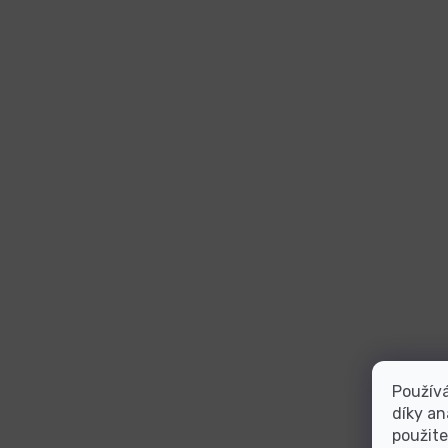
Použív
díky an
použite