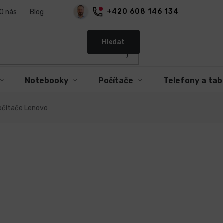
+420 608 146 134
O nás
Blog
Hledat
Notebooky
Počítače
Telefony a tab
očítače Lenovo