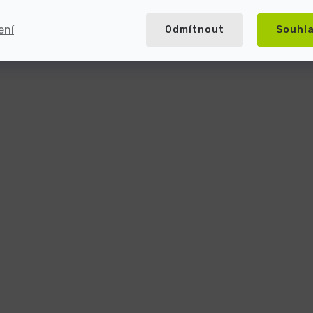
ení
Odmítnout
Souhl