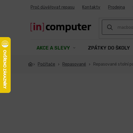
Přejít
Proč důvěřovat repasu
Kontakty
Prodejna
na
obsah
AKCE A SLEVY
ZPÁTKY DO ŠKOLY
Počítače
Repasované
Repasované stolní p