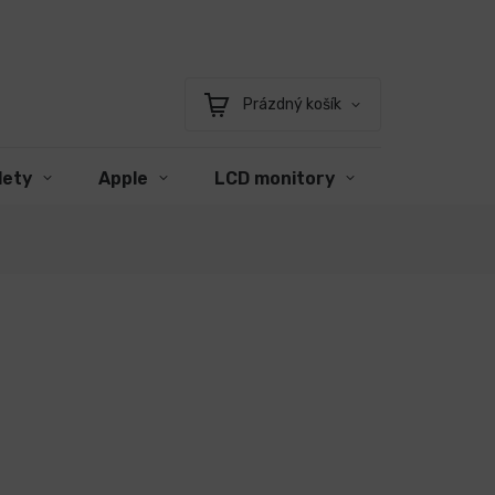
Prázdný košík
Nákupní
košík
lety
Apple
LCD monitory
Příslušens