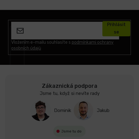
Z
á
Přihlásit
p
se
a
t
Vložením e-mailu souhlasíte s
podmínkami ochrany
osobních údajů
í
Zákaznická podpora
Jsme tu, když si nevíte rady
Dominik
Jakub
Jsme tu do